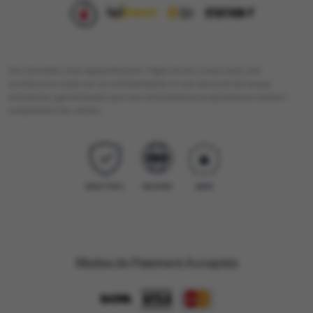
Vos données vous appartiennent. Figen AI est conçu avec une
architecture axée sur la confidentialité et une sécurité de niveau
entreprise, garantissant que vos informations propriétaires restent
uniquement les vôtres.
Modes de Paiement Acceptés