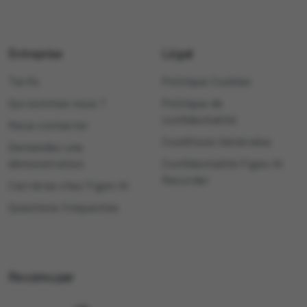
Entreprise
Légal
Tarifs
Politique Cookies
Qui sommes nous ?
Politique de
confidentialité
Nous contacter
Conditions Générales
Demandez une
démonstration
Confidentialité Figen AI
Recorder
Carrières chez Figen AI
Questions fréquentes
Reconnu par