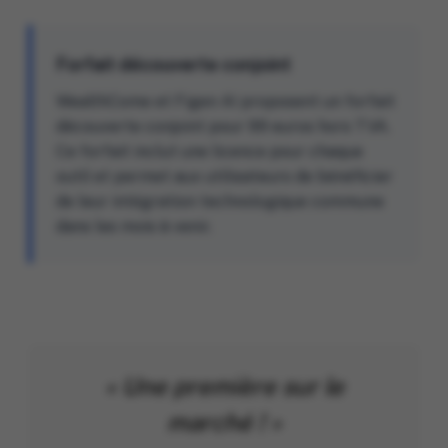
Forfait découverte conjoint
WealthCome et Figen AI proposent un forfait
découverte conjoint pour 99 euros hors TVA.
Ce forfait inclut une licence pour chaque
outil et permet aux utilisateurs de bénéficier
de leur intégration technologique commune
dans les mois à venir.
« Une première sur le
marché ! »