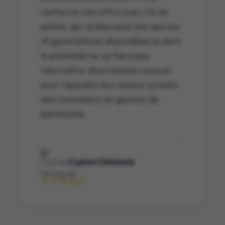
renforcer son offre avec l’IA de
pointe, qui va bien plus loin que les
IA généralistes disponibles et dont
le potentiel ne va faire que
s’accroître, directement conçue
pour répondre aux enjeux actuels
des conseillers en gestion de
patrimoine.
Cyprien Delmeule