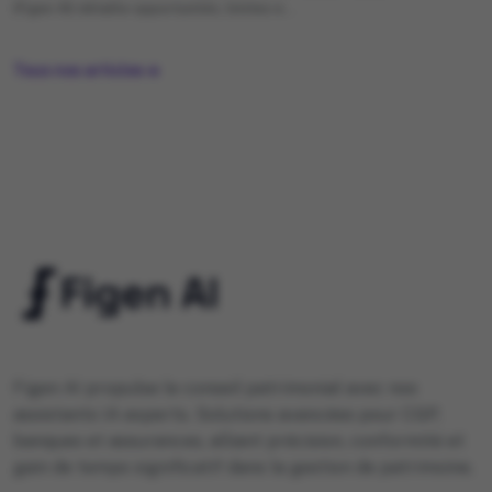
(Figen AI) détaille opportunités, limites e...
→
Tous nos articles
Figen AI propulse le conseil patrimonial avec nos
assistants IA experts. Solutions avancées pour CGP,
banques et assurances, alliant précision, conformité et
gain de temps significatif dans la gestion de patrimoine.