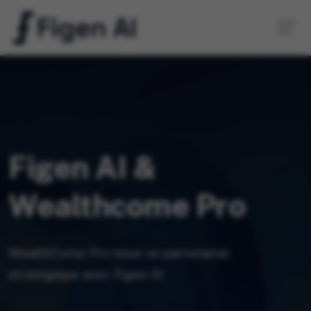
Figen AI &
Wealthcome Pro
WealthCome Pro noue un partenariat
stratégique avec Figen AI