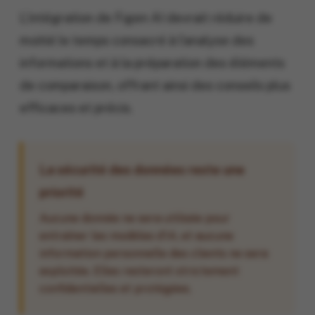
L’intégration de Figen AI devrait réduire de
moitié le temps consacré à l’analyse des
informations et à la préparation des éléments
de comparaison, offrant ainsi des conseils plus
efficaces et précis.
La sécurité des données reste une
priorité
Aucune donnée ne sera utilisée pour
entraîner les modèles d’IA, et aucune
information personnelle des clients ne sera
exploitée. Elles resteront strictement
confidentielles et protégées.