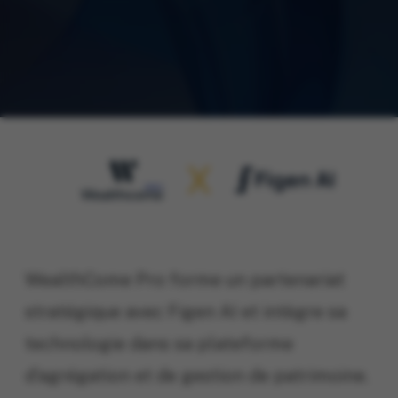
WealthCome Pro forme un partenariat
stratégique avec Figen AI et intègre sa
technologie dans sa plateforme
d’agrégation et de gestion de patrimoine.