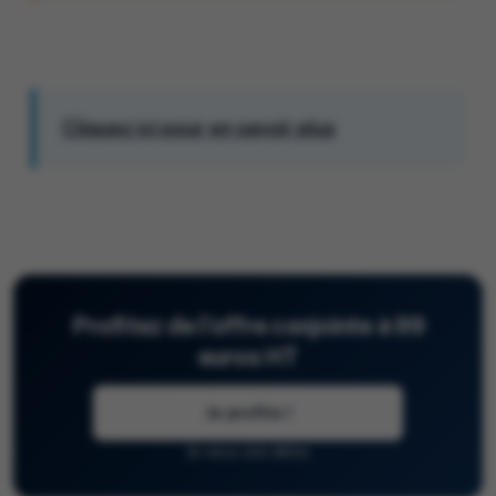
Cliquez ici pour en savoir plus
Profitez de l'offre conjointe à 99
euros HT
Je profite !
Je veux une démo