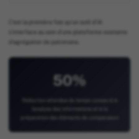
C’est la première fois qu’un outil d’IA
s’interface au sein d’une plateforme existante
d’agrégation de patrimoine.
50%
Réduction attendue du temps consacré à
l’analyse des informations et à la
préparation des éléments de comparaison